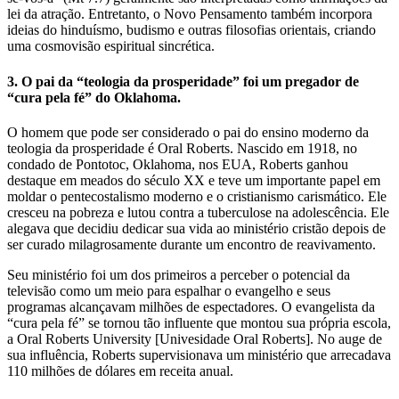
lei da atração. Entretanto, o Novo Pensamento também incorpora
ideias do hinduísmo, budismo e outras filosofias orientais, criando
uma cosmovisão espiritual sincrética.
3. O pai da “teologia da prosperidade” foi um pregador de
“cura pela fé” do Oklahoma.
O homem que pode ser considerado o pai do ensino moderno da
teologia da prosperidade é Oral Roberts. Nascido em 1918, no
condado de Pontotoc, Oklahoma, nos EUA, Roberts ganhou
destaque em meados do século XX e teve um importante papel em
moldar o pentecostalismo moderno e o cristianismo carismático. Ele
cresceu na pobreza e lutou contra a tuberculose na adolescência. Ele
alegava que decidiu dedicar sua vida ao ministério cristão depois de
ser curado milagrosamente durante um encontro de reavivamento.
Seu ministério foi um dos primeiros a perceber o potencial da
televisão como um meio para espalhar o evangelho e seus
programas alcançavam milhões de espectadores. O evangelista da
“cura pela fé” se tornou tão influente que montou sua própria escola,
a Oral Roberts University [Univesidade Oral Roberts]. No auge de
sua influência, Roberts supervisionava um ministério que arrecadava
110 milhões de dólares em receita anual.