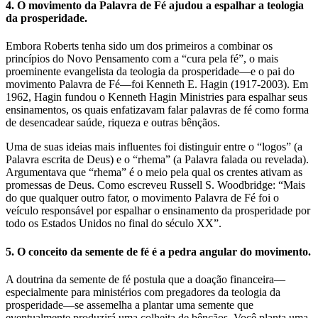
4. O movimento da Palavra de Fé ajudou a espalhar a teologia
da prosperidade.
Embora Roberts tenha sido um dos primeiros a combinar os
princípios do Novo Pensamento com a “cura pela fé”, o mais
proeminente evangelista da teologia da prosperidade—e o pai do
movimento Palavra de Fé—foi Kenneth E. Hagin (1917-2003). Em
1962, Hagin fundou o Kenneth Hagin Ministries para espalhar seus
ensinamentos, os quais enfatizavam falar palavras de fé como forma
de desencadear saúde, riqueza e outras bênçãos.
Uma de suas ideias mais influentes foi distinguir entre o “logos” (a
Palavra escrita de Deus) e o “rhema” (a Palavra falada ou revelada).
Argumentava que “rhema” é o meio pela qual os crentes ativam as
promessas de Deus. Como escreveu Russell S. Woodbridge: “Mais
do que qualquer outro fator, o movimento Palavra de Fé foi o
veículo responsável por espalhar o ensinamento da prosperidade por
todo os Estados Unidos no final do século XX”.
5. O conceito da semente de fé é a pedra angular do movimento.
A doutrina da semente de fé postula que a doação financeira—
especialmente para ministérios com pregadores da teologia da
prosperidade—se assemelha a plantar uma semente que
eventualmente produzirá uma colheita de bênçãos. Você planta uma