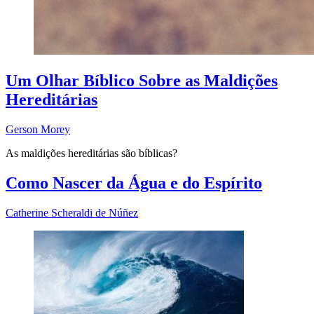
Um Olhar Bíblico Sobre as Maldições
Hereditárias
Gerson Morey
As maldições hereditárias são bíblicas?
Como Nascer da Água e do Espírito
Catherine Scheraldi de Núñez