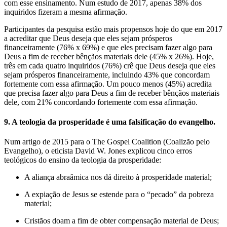
com esse ensinamento. Num estudo de 2017, apenas 38% dos
inquiridos fizeram a mesma afirmação.
Participantes da pesquisa estão mais propensos hoje do que em 2017
a acreditar que Deus deseja que eles sejam prósperos
financeiramente (76% x 69%) e que eles precisam fazer algo para
Deus a fim de receber bênçãos materiais dele (45% x 26%). Hoje,
três em cada quatro inquiridos (76%) crê que Deus deseja que eles
sejam prósperos financeiramente, incluindo 43% que concordam
fortemente com essa afirmação. Um pouco menos (45%) acredita
que precisa fazer algo para Deus a fim de receber bênçãos materiais
dele, com 21% concordando fortemente com essa afirmação.
9. A teologia da prosperidade é uma falsificação do evangelho.
Num artigo de 2015 para o The Gospel Coalition (Coalizão pelo
Evangelho), o eticista David W. Jones explicou cinco erros
teológicos do ensino da teologia da prosperidade:
A aliança abraâmica nos dá direito à prosperidade material;
A expiação de Jesus se estende para o “pecado” da pobreza
material;
Cristãos doam a fim de obter compensação material de Deus;