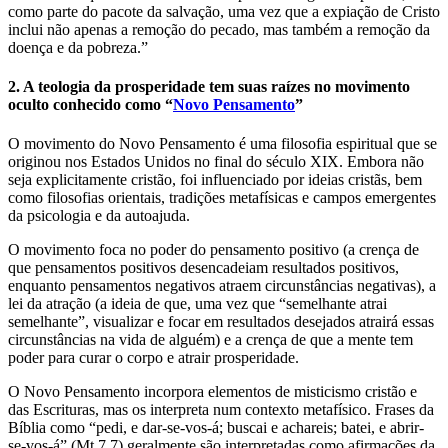
como parte do pacote da salvação, uma vez que a expiação de Cristo
inclui não apenas a remoção do pecado, mas também a remoção da
doença e da pobreza.”
2. A teologia da prosperidade tem suas raízes no movimento
oculto conhecido como “
Novo Pensamento
”
O movimento do Novo Pensamento é uma filosofia espiritual que se
originou nos Estados Unidos no final do século XIX. Embora não
seja explicitamente cristão, foi influenciado por ideias cristãs, bem
como filosofias orientais, tradições metafísicas e campos emergentes
da psicologia e da autoajuda.
O movimento foca no poder do pensamento positivo (a crença de
que pensamentos positivos desencadeiam resultados positivos,
enquanto pensamentos negativos atraem circunstâncias negativas), a
lei da atração (a ideia de que, uma vez que “semelhante atrai
semelhante”, visualizar e focar em resultados desejados atrairá essas
circunstâncias na vida de alguém) e a crença de que a mente tem
poder para curar o corpo e atrair prosperidade.
O Novo Pensamento incorpora elementos de misticismo cristão e
das Escrituras, mas os interpreta num contexto metafísico. Frases da
Bíblia como “pedi, e dar-se-vos-á; buscai e achareis; batei, e abrir-
se-vos-á” (Mt 7.7) geralmente são interpretadas como afirmações da