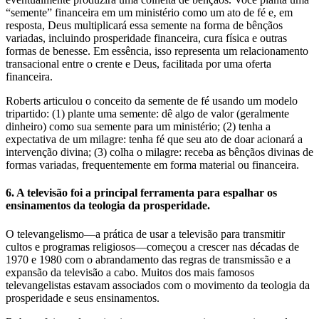
“semente” financeira em um ministério como um ato de fé e, em
resposta, Deus multiplicará essa semente na forma de bênçãos
variadas, incluindo prosperidade financeira, cura física e outras
formas de benesse. Em essência, isso representa um relacionamento
transacional entre o crente e Deus, facilitada por uma oferta
financeira.
Roberts articulou o conceito da semente de fé usando um modelo
tripartido: (1) plante uma semente: dê algo de valor (geralmente
dinheiro) como sua semente para um ministério; (2) tenha a
expectativa de um milagre: tenha fé que seu ato de doar acionará a
intervenção divina; (3) colha o milagre: receba as bênçãos divinas de
formas variadas, frequentemente em forma material ou financeira.
6. A televisão foi a principal ferramenta para espalhar os
ensinamentos da teologia da prosperidade.
O televangelismo—a prática de usar a televisão para transmitir
cultos e programas religiosos—começou a crescer nas décadas de
1970 e 1980 com o abrandamento das regras de transmissão e a
expansão da televisão a cabo. Muitos dos mais famosos
televangelistas estavam associados com o movimento da teologia da
prosperidade e seus ensinamentos.