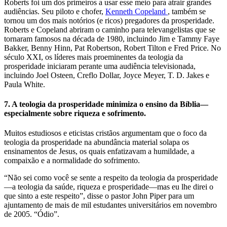
Roberts foi um dos primeiros a usar esse meio para atrair grandes
audiências. Seu piloto e chofer,
Kenneth Copeland
, também se
tornou um dos mais notórios (e ricos) pregadores da prosperidade.
Roberts e Copeland abriram o caminho para televangelistas que se
tornaram famosos na década de 1980, incluindo Jim e Tammy Faye
Bakker, Benny Hinn, Pat Robertson, Robert Tilton e Fred Price. No
século XXI, os líderes mais proeminentes da teologia da
prosperidade iniciaram perante uma audiência televisionada,
incluindo Joel Osteen, Creflo Dollar, Joyce Meyer, T. D. Jakes e
Paula White.
7. A teologia da prosperidade minimiza o ensino da Bíblia—
especialmente sobre riqueza e sofrimento.
Muitos estudiosos e eticistas cristãos argumentam que o foco da
teologia da prosperidade na abundância material solapa os
ensinamentos de Jesus, os quais enfatizavam a humildade, a
compaixão e a normalidade do sofrimento.
“Não sei como você se sente a respeito da teologia da prosperidade
—a teologia da saúde, riqueza e prosperidade—mas eu lhe direi o
que sinto a este respeito”, disse o pastor John Piper para um
ajuntamento de mais de mil estudantes universitários em novembro
de 2005. “Ódio”.