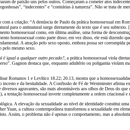
amaram de paixão uns pelos outros. Começaram a cometer atos indecen
gonhosas”, “indecentes” e “contrárias à natureza”. Não se trata de me
ulo com a criação: “A denúncia de Paulo da prática homossexual em R
atural para o antinatural surge diretamente do texto que é seu subtext
ento homossexual como, em última análise, uma forma de desconstruçã
mento homossexual como parte disso; em vez disso, ele está dizendo 
 fundamental. A atração pelo sexo oposto, embora possa ser corrompida 
o pelo mesmo sexo.
l é igual a qualquer outro pecado?
, a prática homossexual viola dire
erso”. Gagnon destaca que, enquanto adultério ou poligamia violam m
lisar Romanos 1 e Levítico 18.22; 20.13, mostra que a homossexualidad
do incesto e da bestialidade. A Confissão de Fé de Westminster afirma e
 diversos agravantes, são mais abomináveis aos olhos de Deus do que o
a), a tentação homossexual inverte completamente a ordem criacional e 
ógica. A elevação da sexualidade ao nível de identidade constitui uma f
r Yuan, a cultura contemporânea transformou a sexualidade em elemen
isto. Assim, o problema não é apenas o comportamento, mas a absoluti