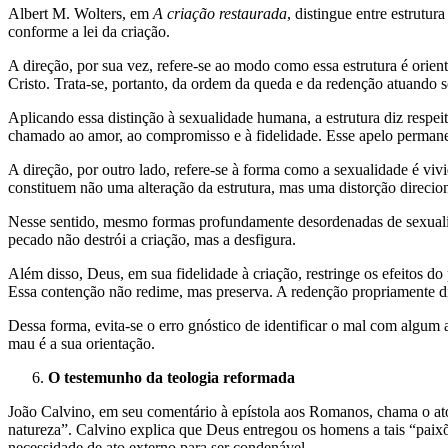
Albert M. Wolters, em
A criação restaurada
, distingue entre estrutur
conforme a lei da criação.
A direção, por sua vez, refere-se ao modo como essa estrutura é orie
Cristo. Trata-se, portanto, da ordem da queda e da redenção atuando s
Aplicando essa distinção à sexualidade humana, a estrutura diz respe
chamado ao amor, ao compromisso e à fidelidade. Esse apelo permanec
A direção, por outro lado, refere-se à forma como a sexualidade é viv
constituem não uma alteração da estrutura, mas uma distorção direcio
Nesse sentido, mesmo formas profundamente desordenadas de sexualidade
pecado não destrói a criação, mas a desfigura.
Além disso, Deus, em sua fidelidade à criação, restringe os efeitos 
Essa contenção não redime, mas preserva. A redenção propriamente dit
Dessa forma, evita-se o erro gnóstico de identificar o mal com algum 
mau é a sua orientação.
O testemunho da teologia reformada
João Calvino, em seu comentário à epístola aos Romanos, chama o ato
natureza”. Calvino explica que Deus entregou os homens a tais “paixõe
necessidade de ato externo para ser condenável.