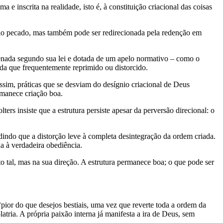
a e inscrita na realidade, isto é, à constituição criacional das coisas
pelo pecado, mas também pode ser redirecionada pela redenção em
rdenada segundo sua lei e dotada de um apelo normativo – como o
da que frequentemente reprimido ou distorcido.
Assim, práticas que se desviam do desígnio criacional de Deus
rmanece criação boa.
s insiste que a estrutura persiste apesar da perversão direcional: o
dindo que a distorção leve à completa desintegração da ordem criada.
a à verdadeira obediência.
o tal, mas na sua direção. A estrutura permanece boa; o que pode ser
ior do que desejos bestiais, uma vez que reverte toda a ordem da
tria. A própria paixão interna já manifesta a ira de Deus, sem