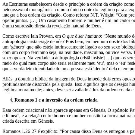
As Escrituras estabelecem desde o princípio a ordem da criação co
heterossexual monogâmica como o único contexto legítimo para a exp
integra a boa ordem da criação. Como reforça N.T. Wright: “Com pre
operar juntos. […] Um casamento homem-e-mulher é um indicador ou u
é uma supressão direta da revelação natural de Deus.
Como escreve Iain Provan, em
O que é ser humano
: “Neste mundo de
antropologia cristã exige de nós? Pois bem, em nenhum dos textos b
um ‘gênero’ que não esteja intrinsecamente ligado ao seu sexo biológ
com um corpo feminino seja, na realidade, masculina, ou vice-versa
sexo oposto. Na verdade, a antropologia cristã insiste […] que os ser
meio do qual meu corpo não seria realmente meu ‘eu’, mas o ‘eu’ resi
que a verdadeira identidade de uma pessoa está ‘dentro’ dela e tem p
Aliás, a doutrina bíblica da imagem de Deus impede dois erros opost
profundamente distorcida pela queda. Isso significa que os desejos h
legitima moralmente; antes, deve ser avaliado à luz da ordem criada e 
Romanos 1 e a inversão da ordem criada
Essa ordem criacional não aparece apenas em Gênesis. O apóstolo Pau
e fêmea”, e a relação entre homem e mulher constitui a forma natural 
criada descrita em Gênesis.
Romanos 1.26-27 é explícito: “Por causa disso Deus os entregou a pai