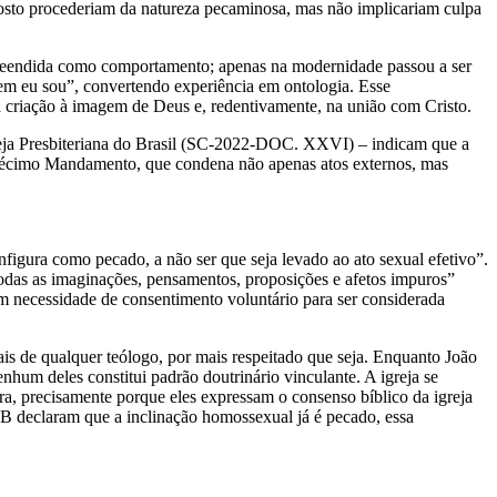
oposto procederiam da natureza pecaminosa, mas não implicariam culpa
mpreendida como comportamento; apenas na modernidade passou a ser
em eu sou”, convertendo experiência em ontologia. Esse
na criação à imagem de Deus e, redentivamente, na união com Cristo.
greja Presbiteriana do Brasil (SC-2022-DOC. XXVI) – indicam que a
 Décimo Mandamento, que condena não apenas atos externos, mas
figura como pecado, a não ser que seja levado ao ato sexual efetivo”.
todas as imaginações, pensamentos, proposições e afetos impuros”
em necessidade de consentimento voluntário para ser considerada
ais de qualquer teólogo, por mais respeitado que seja. Enquanto João
um deles constitui padrão doutrinário vinculante. A igreja se
a, precisamente porque eles expressam o consenso bíblico da igreja
B declaram que a inclinação homossexual já é pecado, essa