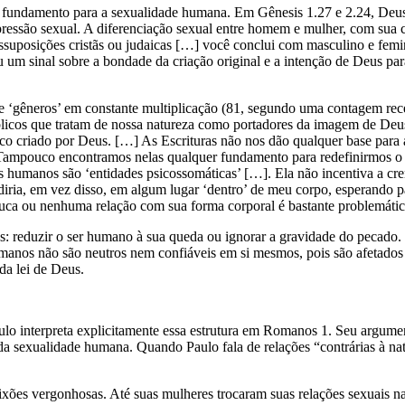
mo fundamento para a sexualidade humana. Em Gênesis 1.27 e 2.24, De
ressão sexual. A diferenciação sexual entre homem e mulher, com sua 
ssuposições cristãs ou judaicas […] você conclui com masculino e fe
m sinal sobre a bondade da criação original e a intenção de Deus para
 ‘gêneros’ em constante multiplicação (81, segundo uma contagem rec
íblicos que tratam de nossa natureza como portadores da imagem de D
ico criado por Deus. […] As Escrituras não nos dão qualquer base para 
. Tampouco encontramos nelas qualquer fundamento para redefinirmos o
es humanos são ‘entidades psicossomáticas’ […]. Ela não incentiva a cr
diria, em vez disso, em algum lugar ‘dentro’ de meu corpo, esperando 
ouca ou nenhuma relação com sua forma corporal é bastante problemática
os: reduzir o ser humano à sua queda ou ignorar a gravidade do pecado
umanos não são neutros nem confiáveis em si mesmos, pois são afetados
da lei de Deus.
lo interpreta explicitamente essa estrutura em Romanos 1. Seu argume
da sexualidade humana. Quando Paulo fala de relações “contrárias à natu
xões vergonhosas. Até suas mulheres trocaram suas relações sexuais na