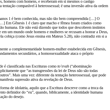
tes, homens com homens, e receberam em si mesmos o castigo
ra tentação comparável à heterossexual; é uma inversão ativa da ordem
omanos 1 é bem conhecida, mas não tão bem compreendida […] O
o. […] Em Gênesis 1 é claro que macho e fêmea foram criados como
o humana. Ele não está dizendo que todos que descobrem instintos
que em um mundo onde homens e mulheres se recusam a honrar a Deus,
pela cobiça (como Jesus ensina em Mateus 5.28), não contradiz em si a
tamente a complementaridade homem-mulher estabelecida em Gênesis,
andamentos secundários, a homossexualidade ataca o próprio
e é classificada nas Escrituras como
to’evah
(“abominação
xplicitamente que “as transgressões da lei de Deus não são todas
utros”. Mais uma vez: diferente da tentação heterossexual, que pode
manifesta supressão ativa da revelação de Deus.
orma de idolatria, aquilo que a Escritura descreve como a troca da
to definidor do “eu”, quando, biblicamente, a identidade humana
zação do desejo.