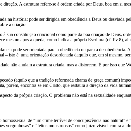
a e direção. A estrutura refere-se à ordem criada por Deus, boa em si mesm
ntada na história: pode ser dirigida em obediência a Deus ou desviada 
obre a criação.
ito à sua constituição criacional como parte da boa criação de Deus, o
e mesmo após a queda, como indica a própria Escritura (cf. Pv 8), ain
ida: ela pode ser orientada para a obediência ou para a desobediência. 
nal – isto é, uma orientação desordenada daquilo que, em si mesmo, pe
 não anulam a estrutura criada, mas a distorcem. É por isso que Wolter
do pecado (aquilo que a tradição reformada chama de graça comum) impe
a, porém, encontra-se em Cristo, que restaura a direção da vida human
aspecto da própria criação. O problema não está na sexualidade enquant
 homossexual de “um crime terrível de concupiscência não natural” e “p
s vergonhosas” e “feitos monstruosos” como juízo visível contra a idola