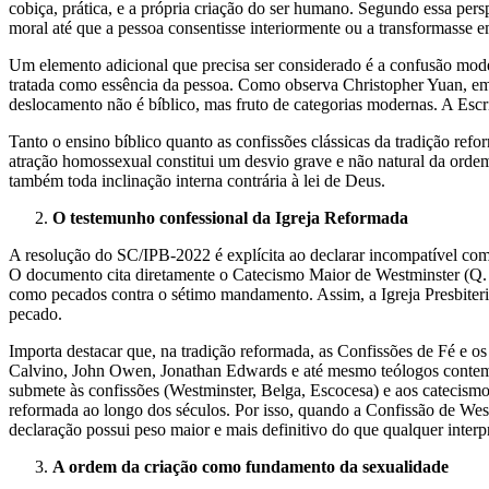
cobiça, prática, e a própria criação do ser humano. Segundo essa per
moral até que a pessoa consentisse interiormente ou a transformasse 
Um elemento adicional que precisa ser considerado é a confusão mod
tratada como essência da pessoa. Como observa Christopher Yuan, 
deslocamento não é bíblico, mas fruto de categorias modernas. A Escr
Tanto o ensino bíblico quanto as confissões clássicas da tradição r
atração homossexual constitui um desvio grave e não natural da ord
também toda inclinação interna contrária à lei de Deus.
O testemunho confessional da Igreja Reformada
A resolução do SC/IPB-2022 é explícita ao declarar incompatível com 
O documento cita diretamente o Catecismo Maior de Westminster (Q. 1
como pecados contra o sétimo mandamento. Assim, a Igreja Presbiteria
pecado.
Importa destacar que, na tradição reformada, as Confissões de Fé e os
Calvino, John Owen, Jonathan Edwards e até mesmo teólogos contempo
submete às confissões (Westminster, Belga, Escocesa) e aos catecism
reformada ao longo dos séculos. Por isso, quando a Confissão de We
declaração possui peso maior e mais definitivo do que qualquer interpr
A ordem da criação como fundamento da sexualidade