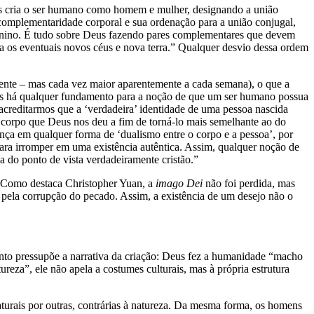
us cria o ser humano como homem e mulher, designando a união
complementaridade corporal e sua ordenação para a união conjugal,
minino. É tudo sobre Deus fazendo pares complementares que devem
 os eventuais novos céus e nova terra.” Qualquer desvio dessa ordem
ente – mas cada vez maior aparentemente a cada semana), o que a
eus há qualquer fundamento para a noção de que um ser humano possua
acreditarmos que a ‘verdadeira’ identidade de uma pessoa nascida
 corpo que Deus nos deu a fim de torná-lo mais semelhante ao do
ença em qualquer forma de ‘dualismo entre o corpo e a pessoa’, por
para irromper em uma existência autêntica. Assim, qualquer noção de
 do ponto de vista verdadeiramente cristão.”
. Como destaca Christopher Yuan, a
imago Dei
não foi perdida, mas
 pela corrupção do pecado. Assim, a existência de um desejo não o
nto pressupõe a narrativa da criação: Deus fez a humanidade “macho
reza”, ele não apela a costumes culturais, mas à própria estrutura
turais por outras, contrárias à natureza. Da mesma forma, os homens