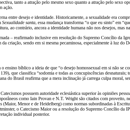
spectiva, tanto a atração pelo mesmo sexo quanto a atração pelo sexo 
em ação.
erna entre desejo e identidade. Historicamente, a sexualidade era co
em
Sexualidade santa
, essa mudança transforma “o que eu sinto” em “qu
itura, ao contrário, ancora a identidade humana não nos desejos, mas 
eformada – reafirmado inclusive em resolução do Supremo Concílio da I
em da criação, sendo em si mesma pecaminosa, especialmente à luz do
o ensino bíblico a ideia de que “o desejo homossexual em si não se con
39), que classifica “sodomia e todas as concupiscências desnaturais; 
na do Brasil reafirma que a mera inclinação já carrega culpa moral, s
 Catecismos possuem autoridade eclesiástica superior às opiniões pesso
râneos como Iain Provan e N.T. Wright são citados com proveito, nenh
os (Maior, Menor e de Heidelberg) como normas subordinadas à Escritur
stminster, o Catecismo Maior ou a resolução do Supremo Concílio da IP
etação individual posterior.