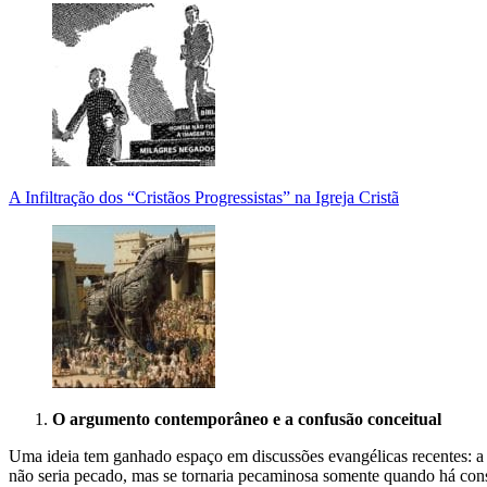
A Infiltração dos “Cristãos Progressistas” na Igreja Cristã
O argumento contemporâneo e a confusão conceitual
Uma ideia tem ganhado espaço em discussões evangélicas recentes: a 
não seria pecado, mas se tornaria pecaminosa somente quando há cons