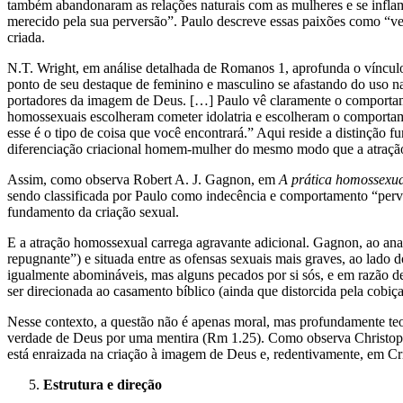
também abandonaram as relações naturais com as mulheres e se infl
merecido pela sua perversão”. Paulo descreve essas paixões como “ver
criada.
N.T. Wright, em análise detalhada de Romanos 1, aprofunda o vínc
ponto de seu destaque de feminino e masculino se afastando do uso n
portadores da imagem de Deus. […] Paulo vê claramente o comportam
homossexuais escolheram cometer idolatria e escolheram o comporta
esse é o tipo de coisa que você encontrará.” Aqui reside a distinção
diferenciação criacional homem-mulher do mesmo modo que a atraçã
Assim, como observa Robert A. J. Gagnon, em
A prática homossexua
sendo classificada por Paulo como indecência e comportamento “perv
fundamento da criação sexual.
E a atração homossexual carrega agravante adicional. Gagnon, ao ana
repugnante”) e situada entre as ofensas sexuais mais graves, ao lado 
igualmente abomináveis, mas alguns pecados por si sós, e em razão de
ser direcionada ao casamento bíblico (ainda que distorcida pela cobiç
Nesse contexto, a questão não é apenas moral, mas profundamente teol
verdade de Deus por uma mentira (Rm 1.25). Como observa Christophe
está enraizada na criação à imagem de Deus e, redentivamente, em Cr
Estrutura e direção