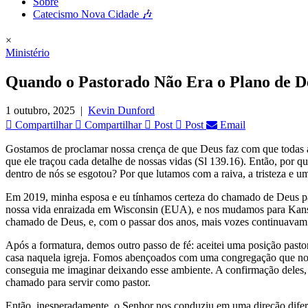
Sobre
Catecismo Nova Cidade 🎶
×
Ministério
Quando o Pastorado Não Era o Plano de 
1 outubro, 2025
|
Kevin Dunford
Compartilhar
Compartilhar
Post
Post
Email
Gostamos de proclamar nossa crença de que Deus faz com que todas as
que ele traçou cada detalhe de nossas vidas (Sl 139.16). Então, por 
dentro de nós se esgotou? Por que lutamos com a raiva, a tristeza e 
Em 2019, minha esposa e eu tínhamos certeza do chamado de Deus para
nossa vida enraizada em Wisconsin (EUA), e nos mudamos para Kansas 
chamado de Deus, e, com o passar dos anos, mais vozes continuavam a
Após a formatura, demos outro passo de fé: aceitei uma posição past
casa naquela igreja. Fomos abençoados com uma congregação que nos
conseguia me imaginar deixando esse ambiente. A confirmação deles, 
chamado para servir como pastor.
Então, inesperadamente, o Senhor nos conduziu em uma direção diferen