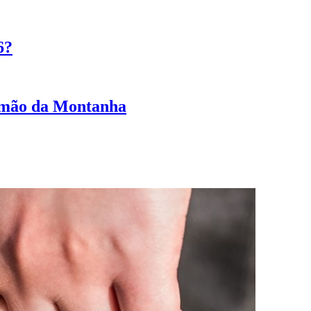
6?
ermão da Montanha