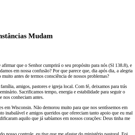
unstâncias Mudam
afirmar que o Senhor cumprirá o seu propósito para nós (Sl 138.8), e
ndamos em nossa confusão? Por que parece que, dia após dia, a alegria
do muito antes de termos consciência de nossos problemas?
ília, amigos, pastores e igreja local. Com fé, deixamos para trás
inário. Sacrificamos tempo, energia e estabilidade para seguir o
ue nos conheciam antes.
aízes em Wisconsin. Não demorou muito para que nos sentíssemos em
 inabalável e amigos queridos que ofereciam tanto apoio que eu mal
idificaram aquilo que já sabíamos em nossos corações: Deus tinha me
nosso controle, eu tive que me afastar do ministério pastoral. Foi