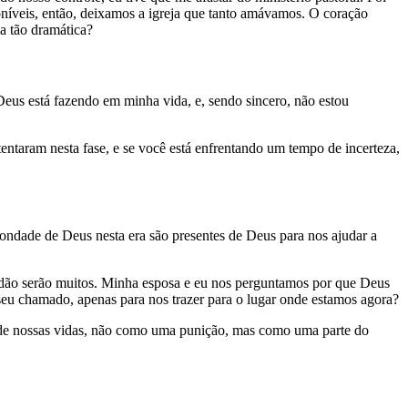
poníveis, então, deixamos a igreja que tanto amávamos. O coração
a tão dramática?
Deus está fazendo em minha vida, e, sendo sincero, não estou
tentaram nesta fase, e se você está enfrentando um tempo de incerteza,
ondade de Deus nesta era são presentes de Deus para nos ajudar a
ridão serão muitos. Minha esposa e eu nos perguntamos por que Deus
 seu chamado, apenas para nos trazer para o lugar onde estamos agora?
ia de nossas vidas, não como uma punição, mas como uma parte do