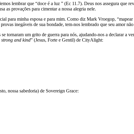
os lembrar que “doce é a luz ” (Ec 11.7). Deus nos assegura que revel
usa as provações para cimentar a nossa alegria nele.
ncial para minha esposa e para mim. Como diz Mark Vroegop, “mapear 
 provas inegáveis de sua bondade, tem-nos lembrado que seu amor não es
 se tornaram um grito de guerra para nós, ajudando-nos a declarar a
, strong and kind
” (Jesus, Forte e Gentil) de CityAlight:
isto, nossa sabedoria) de Sovereign Grace: