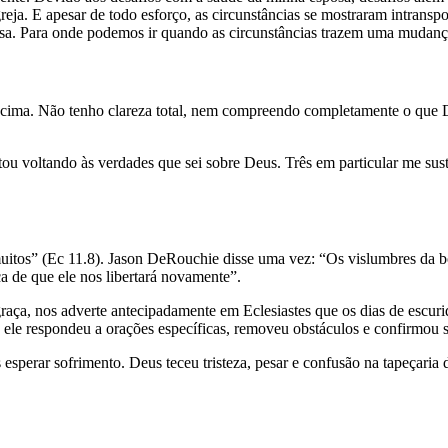
reja. E apesar de todo esforço, as circunstâncias se mostraram intrans
osa. Para onde podemos ir quando as circunstâncias trazem uma mudanç
z acima. Não tenho clareza total, nem compreendo completamente o que 
tou voltando às verdades que sei sobre Deus. Três em particular me sus
uitos” (Ec 11.8). Jason DeRouchie disse uma vez: “Os vislumbres da b
a de que ele nos libertará novamente”.
raça, nos adverte antecipadamente em Eclesiastes que os dias de escu
e ele respondeu a orações específicas, removeu obstáculos e confirmou
esperar sofrimento. Deus teceu tristeza, pesar e confusão na tapeçar