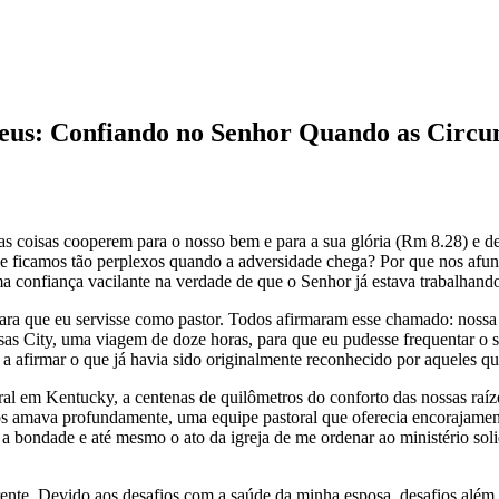
Deus: Confiando no Senhor Quando as Circ
 coisas cooperem para o nosso bem e para a sua glória (Rm 8.28) e de 
que ficamos tão perplexos quando a adversidade chega? Por que nos afu
uma confiança vacilante na verdade de que o Senhor já estava trabalhan
 que eu servisse como pastor. Todos afirmaram esse chamado: nossa fam
City, uma viagem de doze horas, para que eu pudesse frequentar o sem
 afirmar o que já havia sido originalmente reconhecido por aqueles q
oral em Kentucky, a centenas de quilômetros do conforto das nossas r
 amava profundamente, uma equipe pastoral que oferecia encorajamento
a bondade e até mesmo o ato da igreja de me ordenar ao ministério sol
te. Devido aos desafios com a saúde da minha esposa, desafios além do 