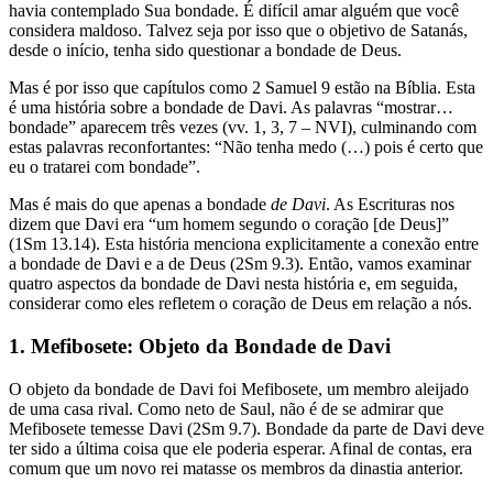
havia contemplado Sua bondade. É difícil amar alguém que você
considera maldoso. Talvez seja por isso que o objetivo de Satanás,
desde o início, tenha sido questionar a bondade de Deus.
Mas é por isso que capítulos como 2 Samuel 9 estão na Bíblia. Esta
é uma história sobre a bondade de Davi. As palavras “mostrar…
bondade” aparecem três vezes (vv. 1, 3, 7 – NVI), culminando com
estas palavras reconfortantes: “Não tenha medo (…) pois é certo que
eu o tratarei com bondade”.
Mas é mais do que apenas a bondade
de Davi
. As Escrituras nos
dizem que Davi era “um homem segundo o coração [de Deus]”
(1Sm 13.14). Esta história menciona explicitamente a conexão entre
a bondade de Davi e a de Deus (2Sm 9.3). Então, vamos examinar
quatro aspectos da bondade de Davi nesta história e, em seguida,
considerar como eles refletem o coração de Deus em relação a nós.
1. Mefibosete: Objeto da Bondade de Davi
O objeto da bondade de Davi foi Mefibosete, um membro aleijado
de uma casa rival. Como neto de Saul, não é de se admirar que
Mefibosete temesse Davi (2Sm 9.7). Bondade da parte de Davi deve
ter sido a última coisa que ele poderia esperar. Afinal de contas, era
comum que um novo rei matasse os membros da dinastia anterior.