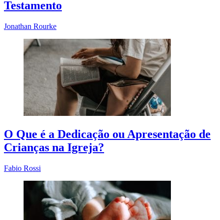
Testamento
Jonathan Rourke
O Que é a Dedicação ou Apresentação de
Crianças na Igreja?
Fabio Rossi