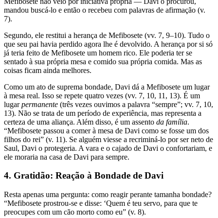
Mefibosete não veio por iniciativa própria — Davi o procurou,
mandou buscá-lo e então o recebeu com palavras de afirmação (v.
7).
Segundo, ele restitui a herança de Mefibosete (vv. 7, 9–10). Tudo o
que seu pai havia perdido agora lhe é devolvido. A herança por si só
já teria feito de Mefibosete um homem rico. Ele poderia ter se
sentado à sua própria mesa e comido sua própria comida. Mas as
coisas ficam ainda melhores.
Como um ato de suprema bondade, Davi dá a Mefibosete um lugar
à mesa real. Isso se repete quatro vezes (vv. 7, 10, 11, 13). É um
lugar
permanente
(três vezes ouvimos a palavra “sempre”; vv. 7, 10,
13). Não se trata de um período de experiência, mas representa a
certeza de uma aliança. Além disso, é um assento
da família
.
“Mefibosete passou a comer à mesa de Davi como se fosse um dos
filhos do rei” (v. 11). Se alguém viesse a recriminá-lo por ser neto de
Saul, Davi o protegeria. A vara e o cajado de Davi o confortariam, e
ele moraria na casa de Davi para sempre.
4. Gratidão: Reação à Bondade de Davi
Resta apenas uma pergunta: como reagir perante tamanha bondade?
“Mefibosete prostrou-se e disse: ‘Quem é teu servo, para que te
preocupes com um cão morto como eu” (v. 8).