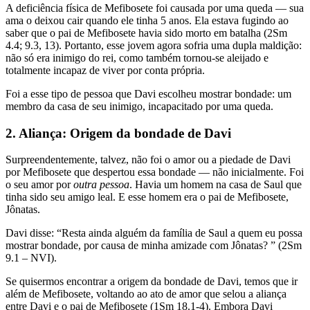
A deficiência física de Mefibosete foi causada por uma queda — sua
ama o deixou cair quando ele tinha 5 anos. Ela estava fugindo ao
saber que o pai de Mefibosete havia sido morto em batalha (2Sm
4.4; 9.3, 13). Portanto, esse jovem agora sofria uma dupla maldição:
não só era inimigo do rei, como também tornou-se aleijado e
totalmente incapaz de viver por conta própria.
Foi a esse tipo de pessoa que Davi escolheu mostrar bondade: um
membro da casa de seu inimigo, incapacitado por uma queda.
2. Aliança: Origem da bondade de Davi
Surpreendentemente, talvez, não foi o amor ou a piedade de Davi
por Mefibosete que despertou essa bondade — não inicialmente. Foi
o seu amor por
outra pessoa
. Havia um homem na casa de Saul que
tinha sido seu amigo leal. E esse homem era o pai de Mefibosete,
Jônatas.
Davi disse: “Resta ainda alguém da família de Saul a quem eu possa
mostrar bondade, por causa de minha amizade com Jônatas? ” (2Sm
9.1 – NVI).
Se quisermos encontrar a origem da bondade de Davi, temos que ir
além de Mefibosete, voltando ao ato de amor que selou a aliança
entre Davi e o pai de Mefibosete (1Sm 18.1-4). Embora Davi