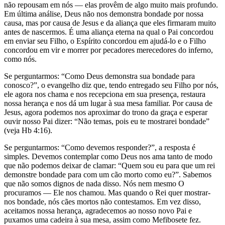
não repousam em nós — elas provêm de algo muito mais profundo.
Em última análise, Deus não nos demonstra bondade por nossa
causa, mas por causa de Jesus e da aliança que eles firmaram muito
antes de nascermos. É uma aliança eterna na qual o Pai concordou
em enviar seu Filho, o Espírito concordou em ajudá-lo e o Filho
concordou em vir e morrer por pecadores merecedores do inferno,
como nós.
Se perguntarmos: “Como Deus demonstra sua bondade para
conosco?”, o evangelho diz que, tendo entregado seu Filho por nós,
ele agora nos chama e nos recepciona em sua presença, restaura
nossa herança e nos dá um lugar à sua mesa familiar. Por causa de
Jesus, agora podemos nos aproximar do trono da graça e esperar
ouvir nosso Pai dizer: “Não temas, pois eu te mostrarei bondade”
(veja Hb 4:16).
Se perguntarmos: “Como devemos responder?”, a resposta é
simples. Devemos contemplar como Deus nos ama tanto de modo
que não podemos deixar de clamar: “Quem sou eu para que um rei
demonstre bondade para com um cão morto como eu?”. Sabemos
que não somos dignos de nada disso. Nós nem mesmo O
procuramos — Ele nos chamou. Mas quando o Rei quer mostrar-
nos bondade, nós cães mortos não contestamos. Em vez disso,
aceitamos nossa herança, agradecemos ao nosso novo Pai e
puxamos uma cadeira à sua mesa, assim como Mefibosete fez.