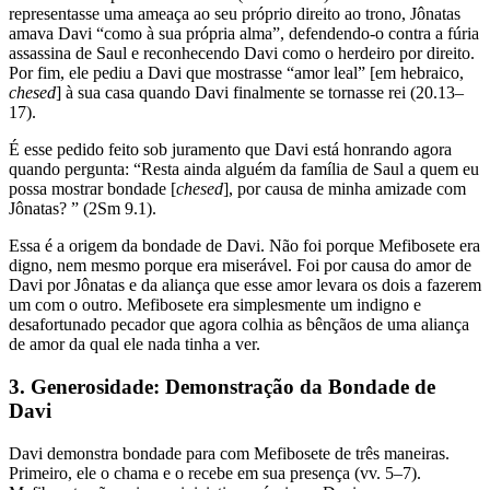
representasse uma ameaça ao seu próprio direito ao trono, Jônatas
amava Davi “como à sua própria alma”, defendendo-o contra a fúria
assassina de Saul e reconhecendo Davi como o herdeiro por direito.
Por fim, ele pediu a Davi que mostrasse “amor leal” [em hebraico,
chesed
] à sua casa quando Davi finalmente se tornasse rei (20.13–
17).
É esse pedido feito sob juramento que Davi está honrando agora
quando pergunta: “Resta ainda alguém da família de Saul a quem eu
possa mostrar bondade [
chesed
], por causa de minha amizade com
Jônatas? ” (2Sm 9.1).
Essa é a origem da bondade de Davi. Não foi porque Mefibosete era
digno, nem mesmo porque era miserável. Foi por causa do amor de
Davi por Jônatas e da aliança que esse amor levara os dois a fazerem
um com o outro. Mefibosete era simplesmente um indigno e
desafortunado pecador que agora colhia as bênçãos de uma aliança
de amor da qual ele nada tinha a ver.
3. Generosidade: Demonstração da Bondade de
Davi
Davi demonstra bondade para com Mefibosete de três maneiras.
Primeiro, ele o chama e o recebe em sua presença (vv. 5–7).