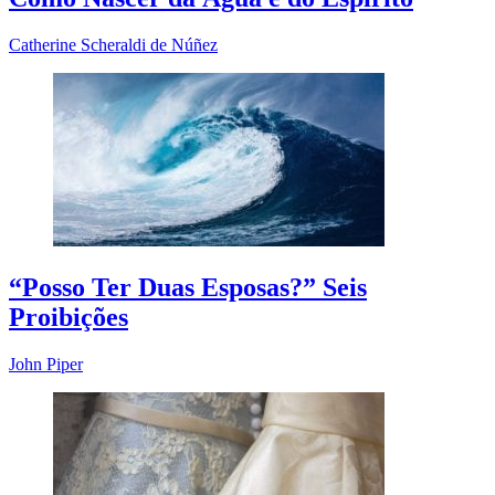
Catherine Scheraldi de Núñez
“Posso Ter Duas Esposas?” Seis
Proibições
John Piper