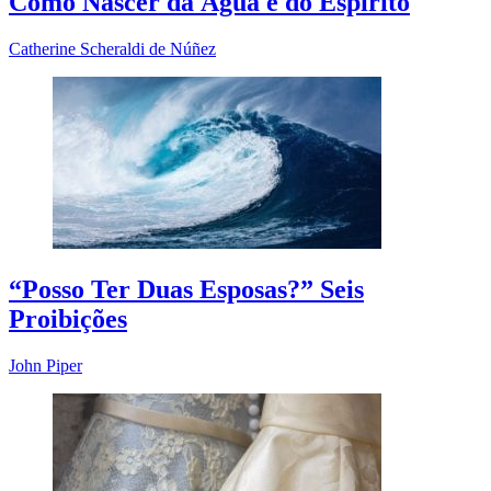
Como Nascer da Água e do Espírito
Catherine Scheraldi de Núñez
“Posso Ter Duas Esposas?” Seis
Proibições
John Piper