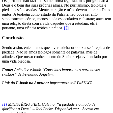
Os puritanos não faziam isso de forma legalista, mas por gratidão a
Deus e o bem das suas próprias almas. No puritanismo, teologia e
piedade estão casadas. Mente, coração e mãos devem adorar a Deus
juntos. A teologia como estudo da Palavra não pode ser algo
simplesmente teórico, menos ainda especulativo e abstrato; antes tem
uma relação direta com a vida daqueles que a estudam; ela é,
portanto, uma ciência teórica e prática.
[7]
Conclusão
Sendo assim, entendemos que a verdadeira ortodoxia será repleta de
piedade. Não sejamos teólogos somente de palavras, mas de
atitudes. Que nosso conhecimento do Senhor seja evidenciado por
uma vida piedosa.
Fonte:
Apêndice e-book “Conselhos importantes para novos
cristãos” de Fernando Angelim.
Link do E-book na Amazon:
https://amzn.to/3Yw5KWZ
[1]
MINISTÉRIO FIEL. Calvino: “a piedade é o modo de
glorificar a Deus” – Joel Beeke. Disponível em: . Acesso em