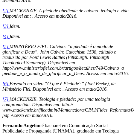
setembro/2016.
[2]
MACKENZIE. A piedade obediente de calvino: teologia e vida.
Disponível em: . Acesso em maio/2016.
[3]
Idem.
[4]
Idem.
[5]
MINISTÉRIO FIEL. Calvino: “a piedade é o modo de
glorificar a Deus”. John Calvin: Catechism 1538, editado e
traduzido por Ford Lewis Battles (Pittsburgh: Pittsburgh
Theological Seminary). Disponível em:
http://www.ministeriofiel.com.br/artigos/detalhes/749/Calvino_a_
piedade_e_o_modo_de_glorificar_a_Deus. Acesso em maio/2016.
[6]
Baseado no vídeo “O que é Piedade?” (Joel Beeke), de
Ministério Fiel. Disponível em: . Acesso em maio/2016.
[7]
MACKENZIE. Teologia e piedade: por uma teologia
comprometida. Disponível em: http://
www.mackenzie.br/fileadmin/Mantenedora/CPAJ/Fides_Reformata/0
pdf. Acesso em maio/2016.
Fernando Angelim
é bacharel em Comunicação Social –
Publicidade e Propaganda (UNAMA), graduado em Teologia