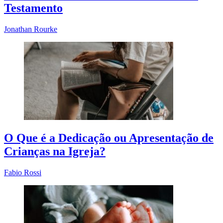
Testamento
Jonathan Rourke
O Que é a Dedicação ou Apresentação de
Crianças na Igreja?
Fabio Rossi