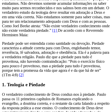
estudamos. Não devemos somente acumular informações ou saber
muito para sermos reconhecidos e nos saímos bem em um debate. O
verdadeiro estudo da teologia deve resultar em adoração a Deus e
em uma vida correta. Não estudamos somente para saber coisas, mas
para ter um relacionamento adequado com Deus e com as pessoas.
Como Joel Beeke atesta: “Não existe verdadeiro conhecimento onde
não existe verdadeira piedade.”
[1]
De acordo com o Reverendo
Hermisten Maia:
Piedade pode ser entendida como santidade ou devoção. Piedade
caracteriza a atitude correta para com Deus, englobando temor,
reverência, fé salvadora, adoração e obediência. Ela é a palavra para
a verdadeira religião. Paulo diz que a piedade para tudo é
proveitosa, não havendo contraindicação: “Pois o exercício físico
para pouco é proveitoso, mas a piedade para tudo é proveitosa,
porque tem a promessa da vida que agora é e da que há de ser”
(1Tm 4:8)
[2]
1. Teologia e Piedade
O verdadeiro conhecimento de Deus conduz-nos à piedade. Paulo
passa os 11 primeiros capítulos de Romanos explicando o
evangelho, a doutrina correta, e o restante da carta falando a respeito
da resposta prática a esse ensino. O conhecimento de Deus deve