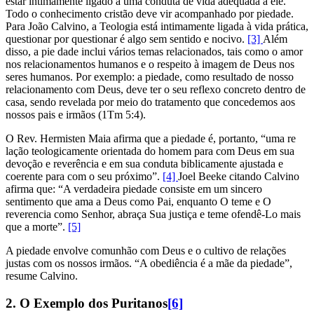
estar intimamente ligado a uma conduta de vida adequada a ele.
Todo o conhecimento cristão deve vir acompanhado por piedade.
Para João Calvino, a Teologia está intimamente ligada à vida prática,
questionar por questionar é algo sem sentido e nocivo.
[3]
Além
disso, a pie dade inclui vários temas relacionados, tais como o amor
nos relacionamentos humanos e o respeito à imagem de Deus nos
seres humanos. Por exemplo: a piedade, como resultado de nosso
relacionamento com Deus, deve ter o seu reflexo concreto dentro de
casa, sendo revelada por meio do tratamento que concedemos aos
nossos pais e irmãos (1Tm 5:4).
O Rev. Hermisten Maia afirma que a piedade é, portanto, “uma re
lação teologicamente orientada do homem para com Deus em sua
devoção e reverência e em sua conduta biblicamente ajustada e
coerente para com o seu próximo”.
[4]
Joel Beeke citando Calvino
afirma que: “A verdadeira piedade consiste em um sincero
sentimento que ama a Deus como Pai, enquanto O teme e O
reverencia como Senhor, abraça Sua justiça e teme ofendê-Lo mais
que a morte”.
[5]
A piedade envolve comunhão com Deus e o cultivo de relações
justas com os nossos irmãos. “A obediência é a mãe da piedade”,
resume Calvino.
2. O Exemplo dos Puritanos
[6]